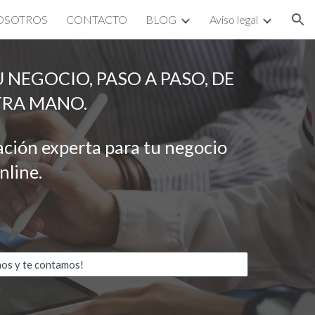
OSOTROS
CONTACTO
BLOG
Aviso legal
ion
 NEGOCIO, PASO A PASO, DE 
RA MANO.
ción experta para tu negocio 
nline.
os y te contamos!