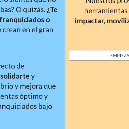
Nuestros pro
abas
?
 O quizás. 
¿T
e 
herramientas 
franquiciados o 
impactar, moviliz
crean en el gran 
EMPIEZA P
ecto de 
solidarte 
y 
brio y mejora que 
ventas óptimo y 
ranquiciados bajo 