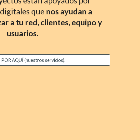
yectos están apoyados por 
digitales que 
nos ayudan a 
ar a tu red, clientes, equipo y 
usuarios.
OR AQUÍ (nuestros servicios).