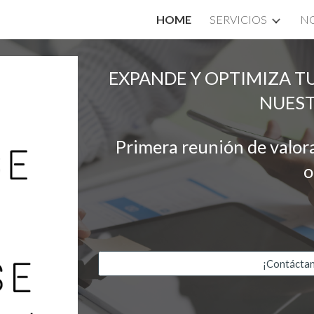
HOME
SERVICIOS
N
ip to main content
Skip to navigat
EXPANDE Y OPTIMIZA TU
NUEST
Primera reunión de valora
o
¡Contáctan