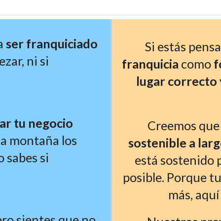
a 
ser franquiciado 
Si estás pens
ar, ni si 
franquicia
 como 
f
lugar correcto 
ar tu negocio
Creemos que 
na montaña los 
sostenible a lar
 sabes si 
está sostenido p
posible. Porque tu
más, aquí
ro sientes que no 